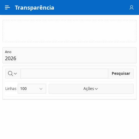
Ir para Conteúdo Principal
Transparência
Compras
Licitações
A Licitar
Ano
Pesquisar
Linhas
Ações